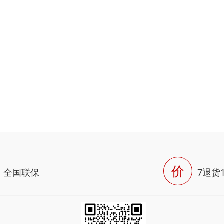
价
全国联保
7退货